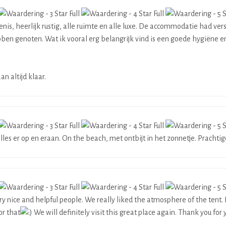
s, heerlijk rustig, alle ruimte en alle luxe. De accommodatie had vers
en genoten. Wat ik vooral erg belangrijk vind is een goede hygiëne e
n altijd klaar.
les er op en eraan. On the beach, met ontbijt in het zonnetje. Prachti
ery nice and helpful people. We really liked the atmosphere of the tent. I
or that
We will definitely visit this great place again. Thank you f