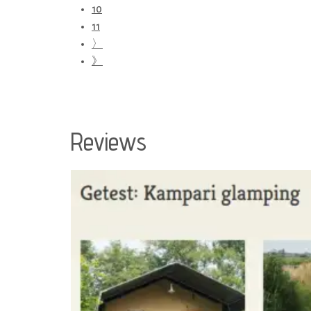
10
11
〉
》
Reviews