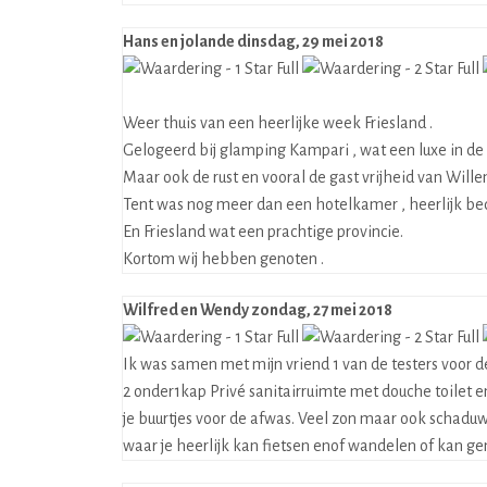
Hans en jolande
dinsdag, 29 mei 2018
Weer thuis van een heerlijke week Friesland .
Gelogeerd bij glamping Kampari , wat een luxe in de 
Maar ook de rust en vooral de gast vrijheid van Will
Tent was nog meer dan een hotelkamer , heerlijk bed
En Friesland wat een prachtige provincie.
Kortom wij hebben genoten .
Wilfred en Wendy
zondag, 27 mei 2018
Ik was samen met mijn vriend 1 van de testers voor d
2 onder1kap Privé sanitairruimte met douche toilet e
je buurtjes voor de afwas. Veel zon maar ook schadu
waar je heerlijk kan fietsen enof wandelen of kan g