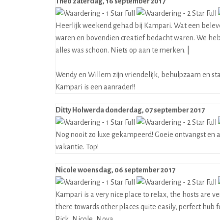
Theo
zaterdag, 16 september 2017
Heerlijk weekend gehad bij Kampari. Wat een beleveni
waren en bovendien creatief bedacht waren. We hebb
alles was schoon. Niets op aan te merken. |
Wendy en Willem zijn vriendelijk, behulpzaam en staa
Kampari is een aanrader!!
Ditty Holwerda
donderdag, 07 september 2017
Nog nooit zo luxe gekampeerd! Goeie ontvangst en al
vakantie. Top!
Nicole
woensdag, 06 september 2017
Kampari is a very nice place to relax, the hosts are v
there towards other places quite easily, perfect hub f
Rick, Nicole, Nova