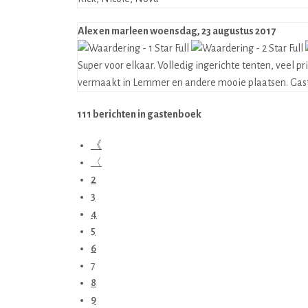
Alex en marleen
woensdag, 23 augustus 2017
Super voor elkaar. Volledig ingerichte tenten, veel 
vermaakt in Lemmer en andere mooie plaatsen. Gast
111 berichten in gastenboek
《
〈
2
3
4
5
6
7
8
9