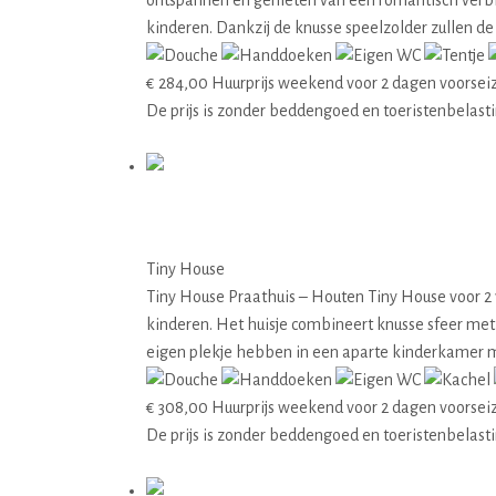
ontspannen en genieten van een romantisch verblij
kinderen. Dankzij de knusse speelzolder zullen d
€
284,00
Huurprijs weekend voor 2 dagen voorsei
De prijs is zonder beddengoed en toeristenbelast
Details
02 Praathuis
Tiny House
Tiny House Praathuis – Houten Tiny House voor 2 
kinderen. Het huisje combineert knusse sfeer met
eigen plekje hebben in een aparte kinderkamer m
€
308,00
Huurprijs weekend voor 2 dagen voorsei
De prijs is zonder beddengoed en toeristenbelast
Details