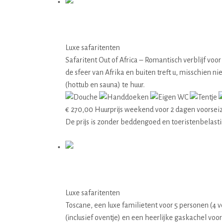
06 Out of Africa
Luxe safaritenten
Safaritent Out of Africa – Romantisch verblijf voor
de sfeer van Afrika en buiten treft u, misschien n
(hottub en sauna) te huur.
€
270,00
Huurprijs weekend voor 2 dagen voorsei
De prijs is zonder beddengoed en toeristenbelast
Details
07 Toscane
Luxe safaritenten
Toscane, een luxe familietent voor 5 personen (4 
(inclusief oventje) en een heerlijke gaskachel vo