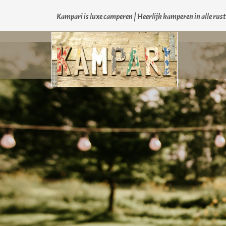
Kampari is luxe camperen |
Heerlijk kamperen in alle rus