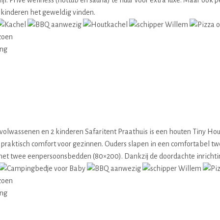
f. Privé wellness (hottub en sauna) te huur voor extra luxe. Maar ook 
e kinderen het geweldig vinden.
zoen
ing
volwassenen en 2 kinderen Safaritent Praathuis is een houten Tiny Hou
 praktisch comfort voor gezinnen. Ouders slapen in een comfortabel t
et twee eenpersoonsbedden (80×200). Dankzij de doordachte inrichting
zoen
ing