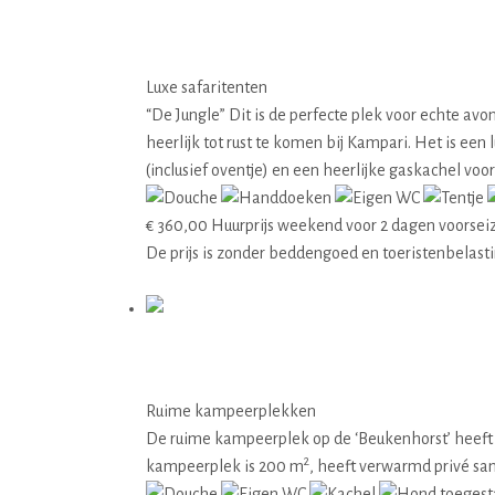
09 De Jungle
Luxe safaritenten
“De Jungle” Dit is de perfecte plek voor echte a
heerlijk tot rust te komen bij Kampari. Het is e
(inclusief oventje) en een heerlijke gaskachel voo
€
360,00
Huurprijs weekend voor 2 dagen voorsei
De prijs is zonder beddengoed en toeristenbelast
Details
10 Beukenhorst
Ruime kampeerplekken
De ruime kampeerplek op de ‘Beukenhorst’ heeft 
2
kampeerplek is 200 m
, heeft verwarmd privé sa