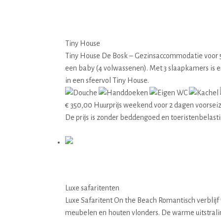
03 Bosk
Tiny House
Tiny House De Bosk – Gezinsaccommodatie voor 5 
een baby (4 volwassenen). Met 3 slaapkamers is er
in een sfeervol Tiny House.
€
350,00
Huurprijs weekend voor 2 dagen voorsei
De prijs is zonder beddengoed en toeristenbelast
Details
04 On the Beach
Luxe safaritenten
Luxe Safaritent On the Beach Romantisch verblijf 
meubelen en houten vlonders. De warme uitstraling