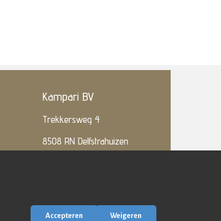
Kampari BV
Trekkersweg 4
8508 RN Delfstrahuizen
( T )
06-5119.5858
( E )
Info@Kampari.nl
kvk: 54716780
btw: NL85.1414.254.B01
Accepteren
Weigeren