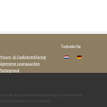
o
Taalselectie
Privacy- & Cookieverklaring
Algemene voorwaarden
Plattegrond
Zoek accommodaties
 te zijn dat u de beste ervaring krijgt op onze website
he best experience on our website.