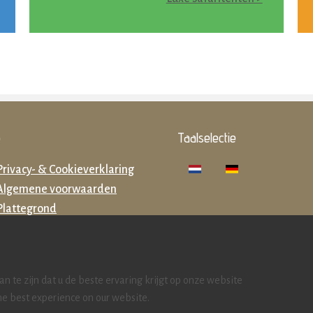
o
Taalselectie
Privacy- & Cookieverklaring
Algemene voorwaarden
Plattegrond
Zoek accommodaties
 te zijn dat u de beste ervaring krijgt op onze website
he best experience on our website.