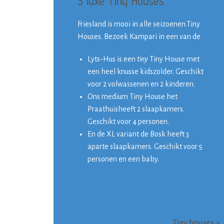
3 luxe
Tiny Houses
Friesland is mooi in alle seizoenen.Tiny
Houses. Bezoek Kampari in een van de
Lyts-Hus is een
tiny
Tiny House met
een heel knusse kidszolder. Geschikt
voor 2 volwassenen en 2 kinderen.
Ons medium Tiny House het
Praathuis
heeft 2 slaapkamers.
Geschikt voor 4 personen.
En de XL variant de Bosk heeft 3
aparte slaapkamers. Geschikt voor 5
personen en een baby.
Tiny houses >