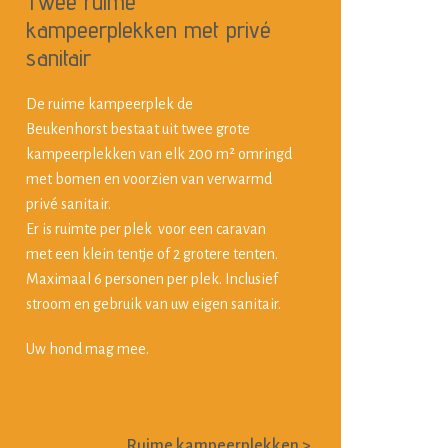
Twee ruime
kampeerplekken met privé
sanitair
De ruime kampeerplek de
Beukenhorst bestaat uit twee grote
kampeerplekken van elk 200 m² omringd
met bomen en voorzien van verwarmd
privé sanitair.
Er is ruimte per plek voor een caravan
met een klein tentje of 2 grotere tenten.
Maximaal 6 personen per plek. Inclusief
stroom en gebruik van uw eigen sanitair.
Uw hond mag mee.
Ruime kampeerplekken >