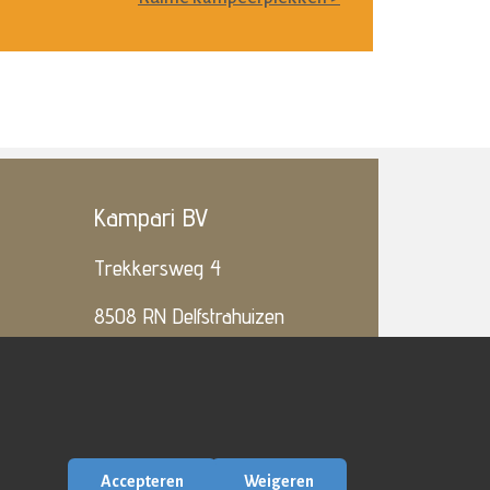
Kampari BV
Trekkersweg 4
8508 RN Delfstrahuizen
( T )
06-5119.5858
( E )
Info@Kampari.nl
kvk: 54716780
btw: NL85.1414.254.B01
Accepteren
Weigeren