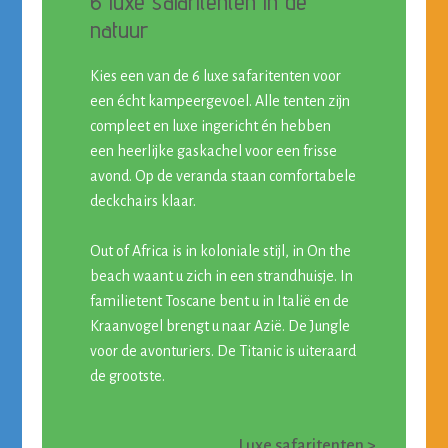
6 luxe safaritenten in de
natuur
Kies een van de 6
luxe safaritenten
voor
een écht kampeergevoel. Alle tenten zijn
compleet en luxe ingericht én hebben
een heerlijke gaskachel voor een frisse
avond. Op de veranda staan comfortabele
deckchairs klaar.
Out of Africa is in koloniale stijl, in On the
beach waant u zich in een strandhuisje. In
familietent Toscane bent u in Italië en de
Kraanvogel brengt u naar Azië. De Jungle
voor de avonturiers. De Titanic is uiteraard
de grootste.
Luxe safaritenten >