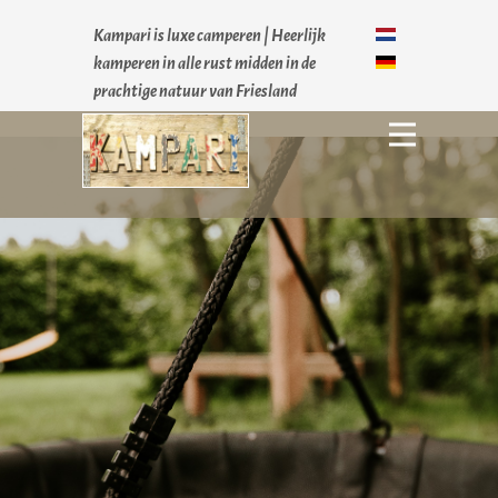
Kampari is luxe camperen |
Heerlijk
kamperen in alle rust midden in de
prachtige natuur van Friesland
Home
Accomodaties
Waarom Kampari
Ervaringen
Contact