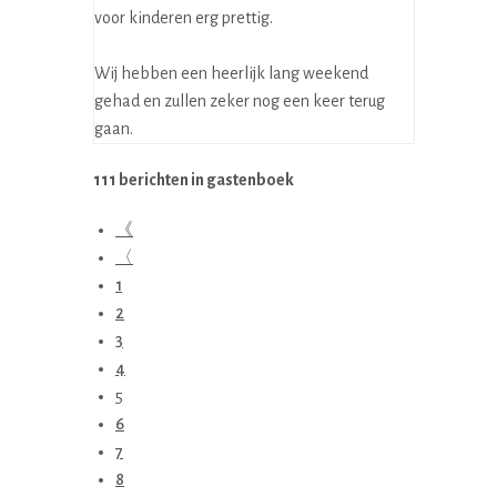
voor kinderen erg prettig.
Wij hebben een heerlijk lang weekend
gehad en zullen zeker nog een keer terug
gaan.
111 berichten in gastenboek
《
〈
1
2
3
4
5
6
7
8