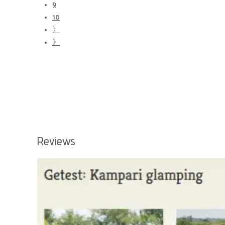
9
10
〉
》
Reviews