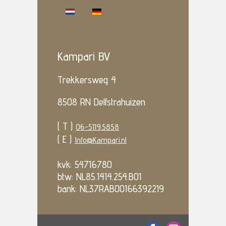
Kampari BV
Trekkersweg 4
8508 RN Delfstrahuizen
( T )
06-5119.5858
( E )
Info@Kampari.nl
kvk: 54716780
btw: NL85.1414.254.B01
bank: NL37RABO0166392219