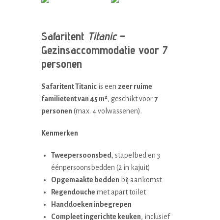
All photos
Safaritent
Titanic
–
Gezinsaccommodatie voor 7
personen
Safaritent Titanic
is een
zeer ruime
familietent van 45 m²
, geschikt voor
7
personen
(max. 4 volwassenen).
Kenmerken
Tweepersoonsbed
, stapelbed en 3
éénpersoonsbedden (2 in kajuit)
Opgemaakte bedden
bij aankomst
Regendouche
met apart toilet
Handdoeken inbegrepen
Compleet ingerichte keuken
, inclusief