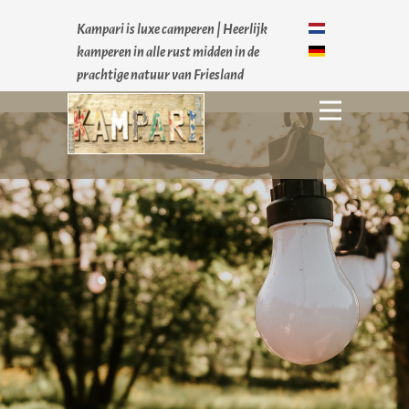
Kampari is luxe camperen |
Heerlijk
kamperen in alle rust midden in de
prachtige natuur van Friesland
Home
Accomodaties
Waarom Kampari
Ervaringen
Contact