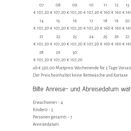
07
08
09
10
11
12
13
€
107,20
€
107,20
€
107,20
€
107,20
€
160
€
160
€
16
14
15
16
17
18
19
20
€
107,20
€
107,20
€
107,20
€
107,20
€
160
€
160
€
16
21
22
23
24
25
26
27
€
107,20
€
107,20
€
107,20
€
107,20
€
160
€
160
€
16
28
29
30
€
107,20
€
107,20
€
107,20
ab
€
320,00
Mietpreis Wochenende für 2 Tage Vorsai
Der Preis beinhaltet keine Bettwäsche und Kurtaxe
Bitte Anreise- und Abreisedatum wä
Erwachsene
1 - 4
Kinder
0 - 5
Personen gesamt
1 - 7
Anreisedatum