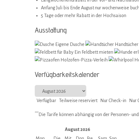
Langwochenendrabatt in der Vor- und Nachsaiso
Anfang Juli bis Ende August nur wochenweise buc
5 Tage oder mehr Rabatt in der Hochsaison
Ausstattung
Eigene Dusche
Handtücher
Ein Feldbett mieten
Holzofen-Pizza-Verleih
Ho
Verfügbarkeitskalender
Verfügbar
Teilweise reserviert
Nur Check-in
Nur 
***
Die Tarife können abhängig von der Personen- un
August
2026
Mon
Die
Mit
Don
Fre
Sam
Son