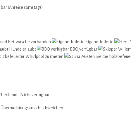
n
hbar (Anreise samstags)
 und Bettwäsche vorhanden
Eigene Toilette
Hunde erlaubt
BBQ verfügbar
lzbefeuerter Whirlpool zu mieten
Mieten Sie die holzbefeue
Check-out
Nicht verfügbar
d Übernachtungsanzahl abweichen.