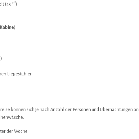
m²
lt (45
)
 Kabine)
n)
men Liegestühlen
eise können sich je nach Anzahl der Personen und Übernachtungen änd
üchenwäsche.
ter der Woche