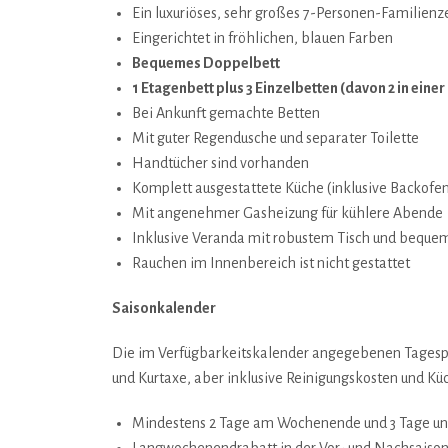
Ein luxuriöses, sehr großes 7-Personen-Familienze
Eingerichtet in fröhlichen, blauen Farben
Bequemes Doppelbett
1 Etagenbett plus 3 Einzelbetten (davon 2 in einer
Bei Ankunft gemachte Betten
Mit guter Regendusche und separater Toilette
Handtücher sind vorhanden
Komplett ausgestattete Küche (inklusive Backofe
Mit angenehmer Gasheizung für kühlere Abende
Inklusive Veranda mit robustem Tisch und beque
Rauchen im Innenbereich ist nicht gestattet
Saisonkalender
Die im Verfügbarkeitskalender angegebenen Tagespr
und Kurtaxe, aber inklusive Reinigungskosten und K
Mindestens 2 Tage am Wochenende und 3 Tage un