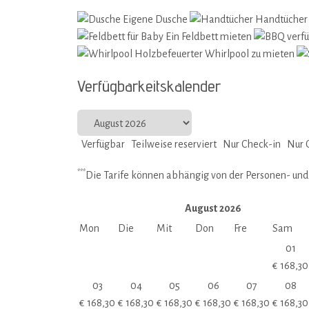
Eigene Dusche
Handtücher
Ein Feldbett mieten
Holzbefeuerter Whirlpool zu mieten
Verfügbarkeitskalender
Verfügbar
Teilweise reserviert
Nur Check-in
Nur 
***
Die Tarife können abhängig von der Personen- un
August
2026
Mon
Die
Mit
Don
Fre
Sam
01
€
168,30
03
04
05
06
07
08
€
168,30
€
168,30
€
168,30
€
168,30
€
168,30
€
168,30