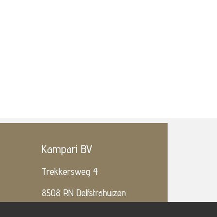
Kampari BV
Trekkersweg 4
8508 RN Delfstrahuizen
( T )
06-5119.5858