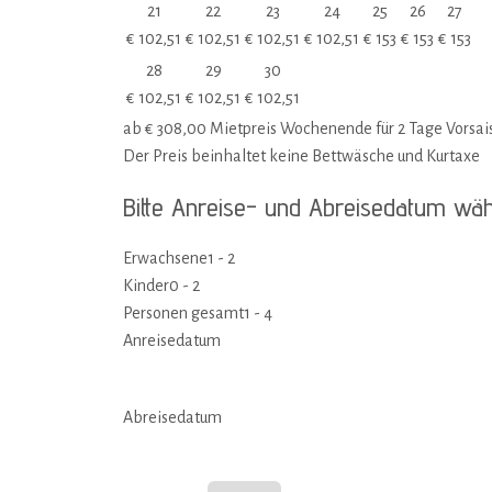
21
22
23
24
25
26
27
€
102,51
€
102,51
€
102,51
€
102,51
€
153
€
153
€
153
28
29
30
€
102,51
€
102,51
€
102,51
ab
€
308,00
Mietpreis Wochenende für 2 Tage Vorsai
Der Preis beinhaltet keine Bettwäsche und Kurtaxe
Bitte Anreise- und Abreisedatum wä
Erwachsene
1 - 2
Kinder
0 - 2
Personen gesamt
1 - 4
Anreisedatum
Abreisedatum