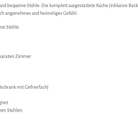
h und bequeme Stühle. Die komplett ausgestattete Küche (inklusive Ba
klich angenehmes und heimeliges Gefühl.
me Stühle.
eparaten Zimmer
lschrank mit Gefrierfach)
gnet
men Stühlen.