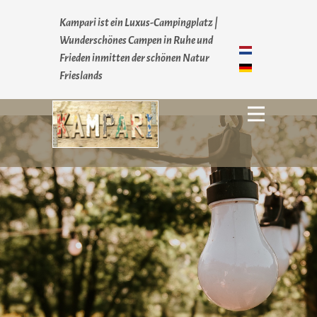
Kampari ist ein Luxus-Campingplatz |
Wunderschönes Campen in Ruhe und
Frieden inmitten der schönen Natur
Zuhause
Frieslands
Angebot kampari
Warum Kampari
Kampari impressie
Kontakt