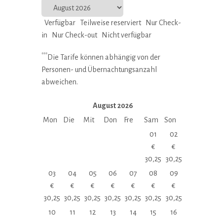
Verfügbar
Teilweise reserviert
Nur Check-
in
Nur Check-out
Nicht verfügbar
***
Die Tarife können abhängig von der
Personen- und Übernachtungsanzahl
abweichen.
August
2026
Mon
Die
Mit
Don
Fre
Sam
Son
01
02
€
€
30,25
30,25
03
04
05
06
07
08
09
€
€
€
€
€
€
€
30,25
30,25
30,25
30,25
30,25
30,25
30,25
10
11
12
13
14
15
16